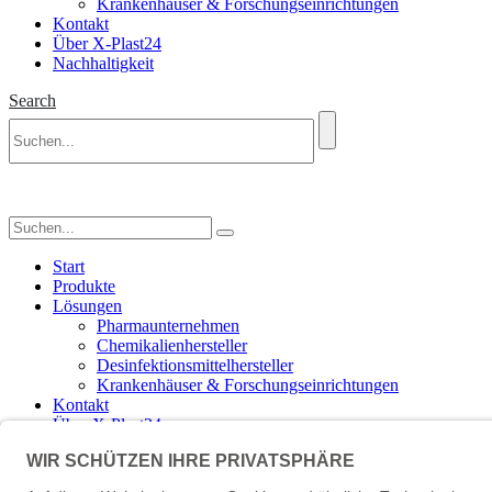
Krankenhäuser & Forschungseinrichtungen
Kontakt
Über X-Plast24
Nachhaltigkeit
Search
Start
Produkte
Lösungen
Pharmaunternehmen
Chemikalienhersteller
Desinfektionsmittelhersteller
Krankenhäuser & Forschungseinrichtungen
Kontakt
Über X-Plast24
Nachhaltigkeit
English
(
Englisch
)